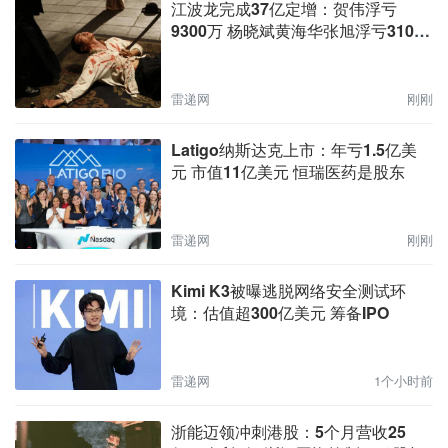
江波龙完成37亿定增：贺伟浮亏
9300万 杨晓斌黄海华张旭浮亏3100
万
雷递网
刚刚
Latigo纳斯达克上市：年亏1.5亿美
元 市值11亿美元 恒瑞医药是股东
雷递网
刚刚
Kimi K3被曝逃脱网络安全测试环
境：估值超300亿美元 筹备IPO
雷递网
1个小时前
浙能迈领冲刺港股：5个月营收25