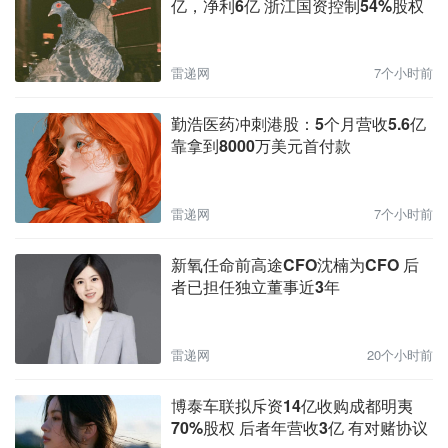
亿，净利6亿 浙江国资控制54%股权
雷递网
7个小时前
勤浩医药冲刺港股：5个月营收5.6亿
靠拿到8000万美元首付款
雷递网
7个小时前
新氧任命前高途CFO沈楠为CFO 后
者已担任独立董事近3年
雷递网
20个小时前
博泰车联拟斥资14亿收购成都明夷
70%股权 后者年营收3亿 有对赌协议